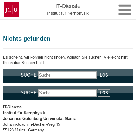
Zum
Johannes
IT-Dienste
Inhalt
Gutenberg-
Institut für Kernphysik
springen
Universität
Mainz
Nichts gefunden
Es scheint, wir können nicht finden, wonach Sie suchen. Vielleicht hilft
Ihnen das Suchen-Feld.
SUCHE
LOS
SUCHE
LOS
IT-Dienste
Institut für Kernphysik
Johannes Gutenberg-Universität Mainz
Johann-Joachim-Becher-Weg 45
55128 Mainz, Germany