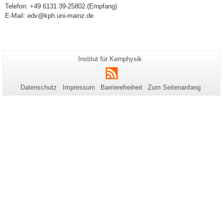
Telefon: +49 6131 39-25802 (Empfang)
E-Mail: edv@kph.uni-mainz.de
Zusätzliche
Seiten-
Institut für Kernphysik
Name:
Informationen
RSS
zu
Datenschutz
Impressum
Barrierefreiheit
Zum Seitenanfang
dieser
Seite